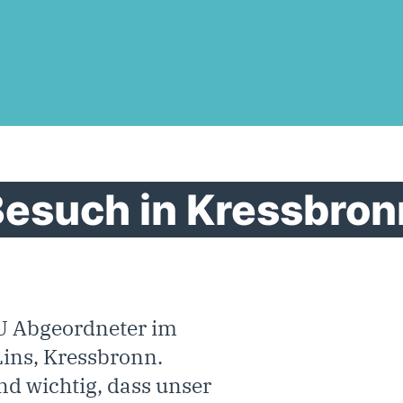
fine('DISALLOW_FILE_MODS', true);
Besuch in Kressbron
U Abgeordneter im
ins, Kressbronn.
und wichtig, dass unser