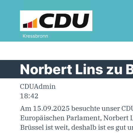
define('DISALLOW_FILE_EDIT', true); de
Norbert Lins zu 
CDUAdmin
18:42
Am 15.09.2025 besuchte unser CD
Europäischen Parlament, Norbert L
Brüssel ist weit, deshalb ist es gut 